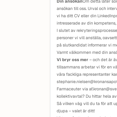
Din ansökan
Om detta låter som
ansökan till oss. Urval och inte
vi ha ditt CV eller din LinkedInp
intresserade av din kompetens, l
I slutet av rekryteringsprocess
personer vi vill anställa, oavsett
på slutkandidat informerar vi m
Varmt välkommen med din ansö
Vi bryr oss mer
– och det är ä
tillsammans arbetar vi för en v
våra fackliga representanter k
stephanie.nielsen@kronansapote
Farmaceuter via af.kronan@sveri
kollektivavtal? Du hittar hela av
Så vilken väg vill du ta för att 
djupa – valet är ditt!