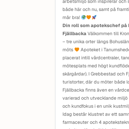
arbetsmiljö som inspirerar och 
både här och nu, samt på framti
mår bra!
Din roll som apotekschef på
Fjällbacka
Välkommen till Kro
– tre unika orter längs Bohuslä
möts
Apoteket i Tanumshede ä
placerat intill vårdcentraler, ta
mötesplats med högt kundflöde
skärgårdar). I Grebbestad och Fj
turistorter, där du möter både l
Fjällbacka finns även en vårdc
varierad och utvecklande miljö 
och kundfokus i en unik kustmil
Idag består klustret av ett sa
farmaceuter och 4 apotekstekn