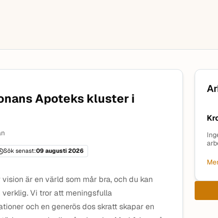
Ar
onans Apoteks kluster i
Kr
än
Ing
arb
Sök senast:
09 augusti 2026
Mer
 vision är en värld som mår bra, och du kan
verklig. Vi tror att meningsfulla
ationer och en generös dos skratt skapar en