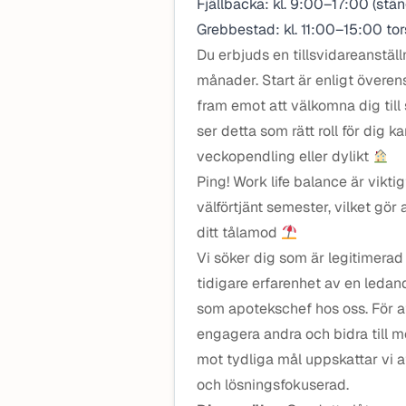
Fjällbacka: kl. 9:00–17:00 (stä
Grebbestad: kl. 11:00–15:00 t
Du erbjuds en tillsvidareanstäl
månader. Start är enligt över
fram emot att välkomna dig till
ser detta som rätt roll för dig 
veckopendling eller dylikt
Ping! Work life balance är vikti
välförtjänt semester, vilket gör
ditt tålamod
Vi söker dig som är legitimerad
tidigare erfarenhet av en ledand
som apotekschef hos oss. För att 
engagera andra och bidra till 
mot tydliga mål uppskattar vi at
och lösningsfokuserad.