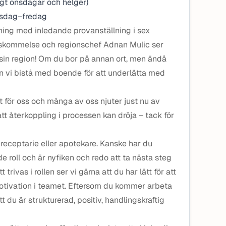
ngt onsdagar och helger)
orsdag–fredag
lning med inledande provanställning i sex
enskommelse och regionschef Adnan Mulic ser
 sin region! Om du bor på annan ort, men ändå
kan vi bistå med boende för att underlätta med
gt för oss och många av oss njuter just nu av
 att återkoppling i processen kan dröja – tack för
 receptarie eller apotekare. Kanske har du
e roll och är nyfiken och redo att ta nästa steg
trivas i rollen ser vi gärna att du har lätt för att
motivation i teamet. Eftersom du kommer arbeta
t du är strukturerad, positiv, handlingskraftig