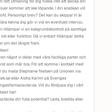
 rätt utmaning för dig tveka inte att skicka din
rvjuer kommer att ske löpande. I din ansökan vill
rofil. Personligt brev? Det kan du skippa! Vi är
ära känna dig gör vi vid en eventuell intervju.
en tillämpar vi en bakgrundskontroll på samtliga
 roll eller funktion. Då vi enbart tillämpar detta
er om det längre fram.
kan!
ven något vi delar med våra fackliga parter och
ärld som mår bra. För att komma i kontakt med
an du maila Stephanie Nielsen på Unionen via
k.se eller Aisha Karimi på Sveriges
gesfarmaceuter.se. Vill du fördjupa dig i vårt
talet här!
upptäcka din fulla potential? Leda, bredda eller