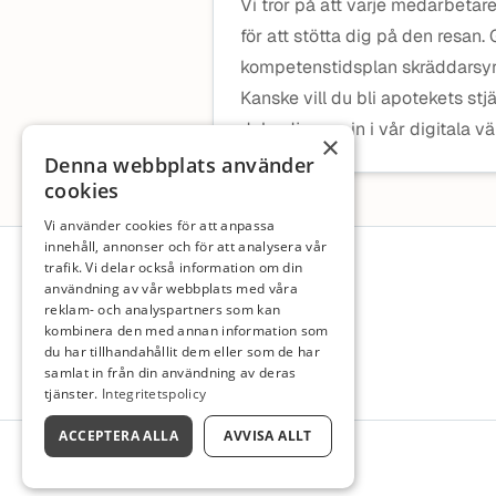
Vi tror på att varje medarbetare
för att stötta dig på den resan
kompetenstidsplan skräddarsyr 
Kanske vill du bli apotekets stj
dyka djupare in i vår digitala v
×
Denna webbplats använder
cookies
Vi använder cookies för att anpassa
Sidfot
innehåll, annonser och för att analysera vår
trafik. Vi delar också information om din
användning av vår webbplats med våra
reklam- och analyspartners som kan
kombinera den med annan information som
du har tillhandahållit dem eller som de har
samlat in från din användning av deras
tjänster.
Integritetspolicy
ACCEPTERA ALLA
AVVISA ALLT