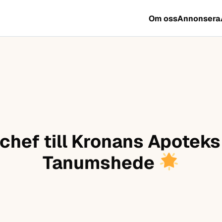
Om oss
Annonsera
hef till Kronans Apoteks 
Tanumshede