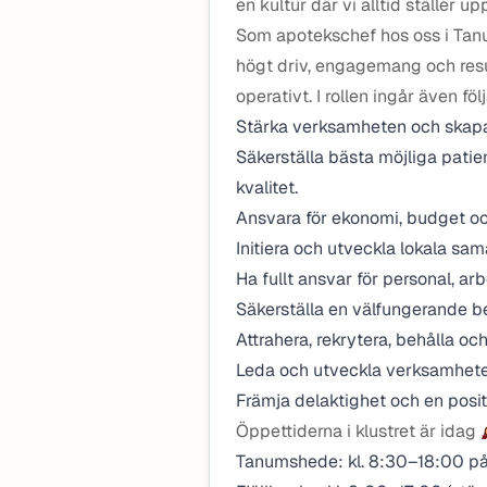
en kultur där vi alltid ställer u
Som apotekschef hos oss i Tanum
högt driv, engagemang och resu
operativt. I rollen ingår även 
Stärka verksamheten och skap
Säkerställa bästa möjliga pati
kvalitet.
Ansvara för ekonomi, budget oc
Initiera och utveckla lokala sa
Ha fullt ansvar för personal, arb
Säkerställa en välfungerande 
Attrahera, rekrytera, behålla o
Leda och utveckla verksamhete
Främja delaktighet och en posi
Öppettiderna i klustret är idag
Tanumshede: kl. 8:30–18:00 på