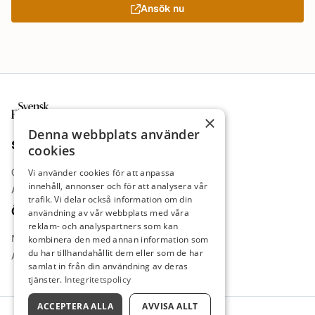
Ansök nu
Sidfot
×
Denna webbplats använder
Sajt
cookies
Om oss
Vi använder cookies för att anpassa
innehåll, annonser och för att analysera vår
Annonsera
trafik. Vi delar också information om din
Övrigt
användning av vår webbplats med våra
reklam- och analyspartners som kan
Nyheter
kombinera den med annan information som
du har tillhandahållit dem eller som de har
Arbetsgivare
samlat in från din användning av deras
tjänster.
Integritetspolicy
ACCEPTERA ALLA
AVVISA ALLT