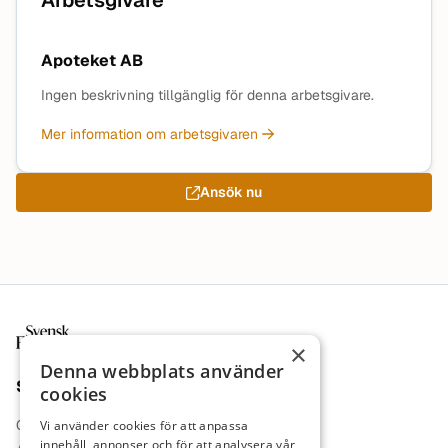
Arbetsgivare
Apoteket AB
Ingen beskrivning tillgänglig för denna arbetsgivare.
Mer information om arbetsgivaren
Ansök nu
Sidfot
×
Denna webbplats använder
Sajt
cookies
Om oss
Vi använder cookies för att anpassa
innehåll, annonser och för att analysera vår