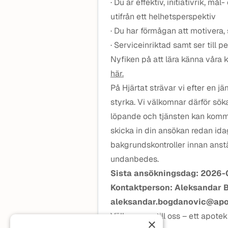
· Du är effektiv, initiativrik, m
utifrån ett helhetsperspektiv
· Du har förmågan att motivera,
· Serviceinriktad samt ser till
Nyfiken på att lära känna våra 
här.
På Hjärtat strävar vi efter en 
styrka. Vi välkomnar därför sök
löpande och tjänsten kan komma
skicka in din ansökan redan id
bakgrundskontroller innan anstä
undanbedes.
Sista ansökningsdag: 2026
Kontaktperson: Aleksandar 
aleksandar.bogdanovic@apot
Välkommen till oss – ett apotek 
×