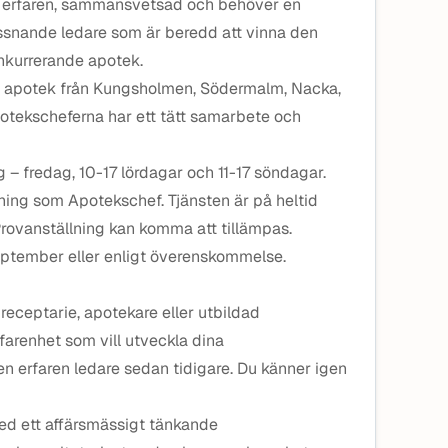
r erfaren, sammansvetsad och behöver en
ssnande ledare som är beredd att vinna den
onkurrerande apotek.
9, apotek från Kungsholmen, Södermalm, Nacka,
otekscheferna har ett tätt samarbete och
– fredag, 10-17 lördagar och 11-17 söndagar.
llning som Apotekschef. Tjänsten är på heltid
Provanställning kan komma att tillämpas.
 september eller enligt överenskommelse.
 receptarie, apotekare eller utbildad
farenhet som vill utveckla dina
en erfaren ledare sedan tidigare. Du känner igen
med ett affärsmässigt tänkande