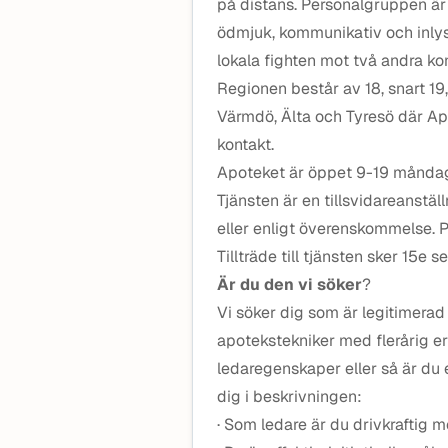
på distans. Personalgruppen ä
ödmjuk, kommunikativ och inly
lokala fighten mot två andra k
Regionen består av 18, snart 1
Värmdö, Älta och Tyresö där Ap
kontakt.
Apoteket är öppet 9-19 måndag 
Tjänsten är en tillsvidareanstä
eller enligt överenskommelse. 
Tillträde till tjänsten sker 15e
Är du den vi söker
?
Vi söker dig som är legitimerad
apotekstekniker med flerårig er
ledaregenskaper eller så är du 
dig i beskrivningen:
· Som ledare är du drivkraftig 