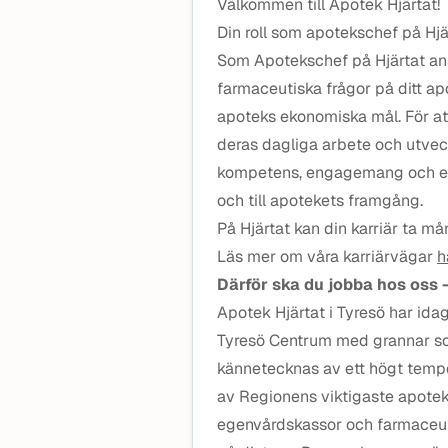
Välkommen till Apotek Hjärtat!
Din roll som apotekschef på Hjä
Som Apotekschef på Hjärtat ansv
farmaceutiska frågor på ditt ap
apoteks ekonomiska mål. För at
deras dagliga arbete och utveck
kompetens, engagemang och erfa
och till apotekets framgång.
På Hjärtat kan din karriär ta 
Läs mer om våra karriärvägar
h
Därför ska du jobba hos oss 
Apotek Hjärtat i Tyresö har ida
Tyresö Centrum med grannar so
kännetecknas av ett högt tempo
av Regionens viktigaste apotek
egenvårdskassor och farmaceut