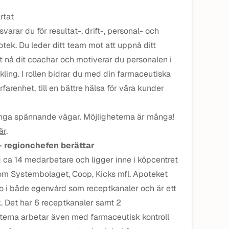
rtat
arar du för resultat-, drift-, personal- och
otek. Du leder ditt team mot att uppnå ditt
t nå dit coachar och motiverar du personalen i
ling. I rollen bidrar du med din farmaceutiska
renhet, till en bättre hälsa för våra kunder
många spännande vägar. Möjligheterna är många!
är
.
– regionchefen berättar
g ca 14 medarbetare och ligger inne i köpcentret
m Systembolaget, Coop, Kicks mfl. Apoteket
 i både egenvård som receptkanaler och är ett
. Det har 6 receptkanaler samt 2
erna arbetar även med farmaceutisk kontroll