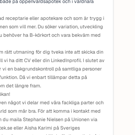
 både på öppenvårdsapotek och i vårdnära
ad receptarie eller apotekare och som är trygg i
n som vill mer. Du söker variation, utveckling
 Du behöver ha B-körkort och vara bekväm med
 rätt utmaning för dig tveka inte att skicka din
l vi ha ditt CV eller din LinkedInprofil. I slutet av
r vi en bakgrundskontroll på samtliga personer
er funktion. Då vi enbart tillämpar detta på
om det längre fram.
kan!
ven något vi delar med våra fackliga parter och
ärld som mår bra. För att komma i kontakt med
an du maila Stephanie Nielsen på Unionen via
k.se eller Aisha Karimi på Sveriges