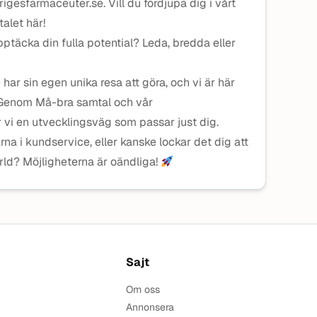
gesfarmaceuter.se. Vill du fördjupa dig i vårt
talet här!
upptäcka din fulla potential? Leda, bredda eller
 har sin egen unika resa att göra, och vi är här
. Genom Må-bra samtal och vår
vi en utvecklingsväg som passar just dig.
ärna i kundservice, eller kanske lockar det dig att
ärld? Möjligheterna är oändliga!
Sajt
Om oss
Annonsera