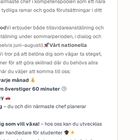
n närmaste chef i kompetenspoolen som ett nära
r tydliga ramar och goda förutsättningar i ditt
iod
Vi erbjuder både tillsvidareanställning och
ställning under sommarperioden, i dialog och
lvis juni–augusti).
Vårt nationella
Vi tror på att belöna dig som vågar ta steget,
er för att göra skillnad där du behövs allra
när du väljer att komma till oss:
g varje månad
om överstiger 60 minuter
icy
g
– du och din närmaste chef planerar
g som vill växa!
– hos oss kan du utvecklas
ler handledare för studenter