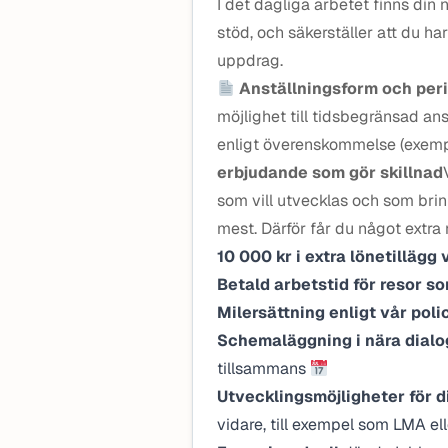
I det dagliga arbetet finns di
stöd, och säkerställer att du ha
uppdrag.
Anställningsform och per
möjlighet till tidsbegränsad an
enligt överenskommelse (exempe
erbjudande som gör skillnad
som vill utvecklas och som brinn
mest. Därför får du något extra 
10 000 kr i extra lönetilläg
Betald arbetstid för resor s
Milersättning enligt vår pol
Schemaläggning i nära dialo
tillsammans
Utvecklingsmöjligheter för di
vidare, till exempel som LMA el