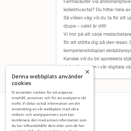
Farmaceuter via af.kronan@sveri
kollektivavtal? Du hittar hela av
Så vilken väg vill du ta för att 
djupa – valet är ditt!
Vi tror på att varje medarbetare
för att stötta dig på den resan
kompetenstidsplan skräddarsyr 
Kanske vill du bli apotekets stj
dyka djupare in i vår digitala v
×
Denna webbplats använder
cookies
Vi använder cookies för att anpassa
Sidfot
innehåll, annonser och för att analysera vår
trafik. Vi delar också information om din
användning av vår webbplats med våra
reklam- och analyspartners som kan
kombinera den med annan information som
du har tillhandahållit dem eller som de har