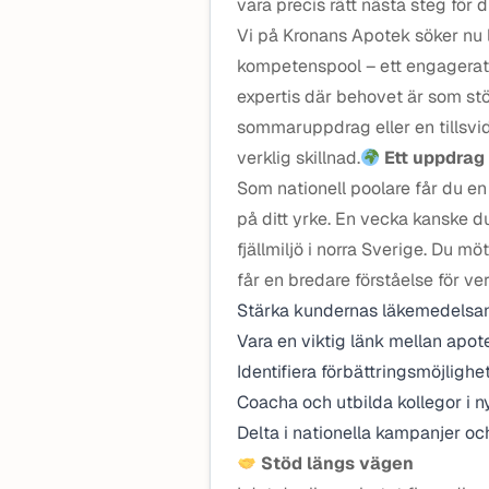
vara precis rätt nästa steg för d
Vi på Kronans Apotek söker nu l
kompetenspool – ett engagerat
expertis där behovet är som st
sommaruppdrag eller en tillsvid
verklig skillnad.
Ett uppdrag
Som nationell poolare får du en
på ditt yrke. En vecka kanske du
fjällmiljö i norra Sverige. Du 
får en bredare förståelse för v
Stärka kundernas läkemedelsa
Vara en viktig länk mellan apot
Identifiera förbättringsmöjlighe
Coacha och utbilda kollegor i n
Delta i nationella kampanjer o
Stöd längs vägen