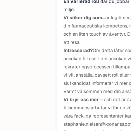
En varierad roll
där du jobbar
miljö.
Vi söker dig som…
är legitimer
din farmaceutiska kompetens, me
och en liten touch av äventyr.
att resa.
Intresserad?
Om detta låter som
ansökan till oss. I din ansökan vil
rekryteringsprocessen tillämpa
vi vill anställa, oavsett roll ell
slutkandidat informerar vi mer 
Varmt välkommen med din ansö
Vi bryr oss mer
– och det är ä
tillsammans arbetar vi för en v
våra fackliga representanter k
stephanie.nielsen@kronansapote