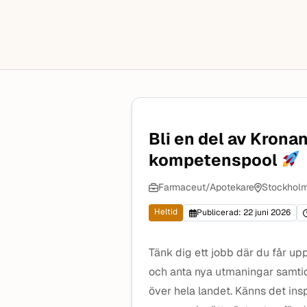
Bli en del av Krona
kompetenspool
Farmaceut/Apotekare
Stockholm
Heltid
Publicerad: 22 juni 2026
Tänk dig ett jobb där du får u
och anta nya utmaningar samtid
över hela landet. Känns det ins