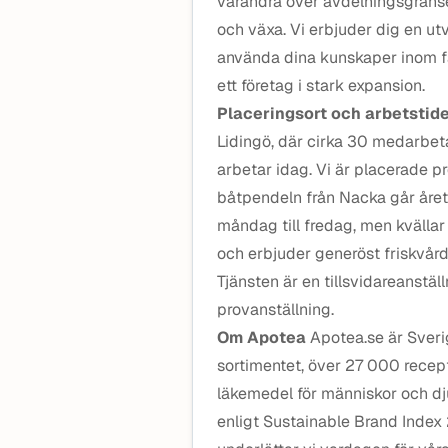
varandra över avdelningsgränser
och växa. Vi erbjuder dig en ut
använda dina kunskaper inom fa
ett företag i stark expansion.
Placeringsort och arbetstid
Lidingö, där cirka 30 medarbet
arbetar idag. Vi är placerade 
båtpendeln från Nacka går året 
måndag till fredag, men kvällar
och erbjuder generöst friskvår
Tjänsten är en tillsvidareanstä
provanställning.
Om Apotea
Apotea.se är Sverig
sortimentet, över 27 000 recep
läkemedel för människor och dj
enligt Sustainable Brand Index