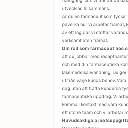
framgång, och vi tror att de bäs
utvecklas tillsammans.
Är du en farmaceut som tycker 
påverka hur vi arbetar framåt, k
av ett lag där vi stöttar varand
verksamheten framåt.
Din roll som farmaceut hos 
att du jobbar med recepthante
och med din farmaceutiska komp
läkemedelsanvändning. Du ger p
utifrån varje kunds behov. Vår
dag utan att träffa kunderna fysi
farmaceutiska uppdrag. Vi arbe
komma i kontakt med våra kunde
ett större team och vi arbeta
Huvudsakliga arbetsuppgift