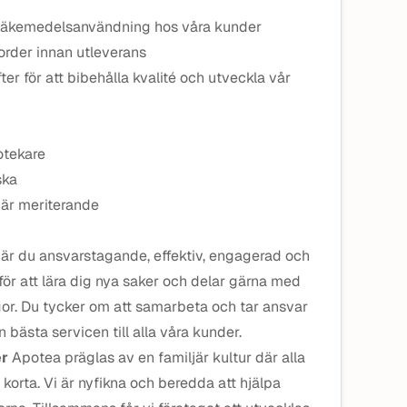
r läkemedelsanvändning hos våra kunder
 order innan utleverans
er för att bibehålla kvalité och utveckla vår
otekare
ska
t är meriterande
en är du ansvarstagande, effektiv, engagerad och
r för att lära dig nya saker och delar gärna med
egor. Du tycker om att samarbeta och tar ansvar
 bästa servicen till alla våra kunder.
er
Apotea präglas av en familjär kultur där alla
korta. Vi är nyfikna och beredda att hjälpa