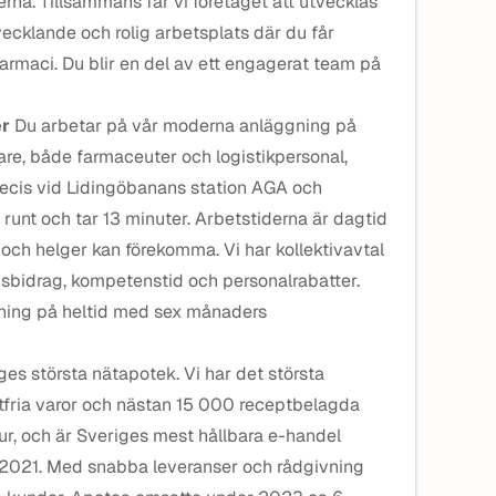
na. Tillsammans får vi företaget att utvecklas
vecklande och rolig arbetsplats där du får
rmaci. Du blir en del av ett engagerat team på
er
Du arbetar på vår moderna anläggning på
are, både farmaceuter och logistikpersonal,
precis vid Lidingöbanans station AGA och
runt och tar 13 minuter. Arbetstiderna är dagtid
 och helger kan förekomma. Vi har kollektivavtal
dsbidrag, kompetenstid och personalrabatter.
llning på heltid med sex månaders
es största nätapotek. Vi har det största
tfria varor och nästan 15 000 receptbelagda
ur, och är Sveriges mest hållbara e-handel
 2021. Med snabba leveranser och rådgivning