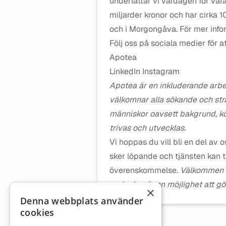
underlättar vi vardagen för vå
miljarder kronor och har cirka 1
och i Morgongåva. För mer infor
Följ oss på sociala medier för 
Apotea
LinkedIn Instagram
Apotea är en inkluderande arbe
välkomnar alla sökande och strä
människor oavsett bakgrund, kön,
trivas och utvecklas.
Vi hoppas du vill bli en del av 
sker löpande och tjänsten kan ti
överenskommelse.
Välkommen t
varje dag är en möjlighet att gör
×
Denna webbplats använder
cookies