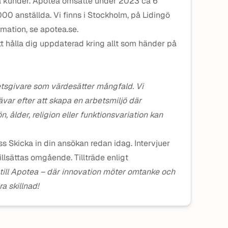
ra kunder. Apotea omsatte under 2023 ca 6
000 anställda. Vi finns i Stockholm, på Lidingö
mation, se apotea.se.
att hålla dig uppdaterad kring allt som händer på
tsgivare som värdesätter mångfald. Vi
var efter att skapa en arbetsmiljö där
 ålder, religion eller funktionsvariation kan
oss Skicka in din ansökan redan idag. Intervjuer
llsättas omgående. Tillträde enligt
ill Apotea – där innovation möter omtanke och
a skillnad!