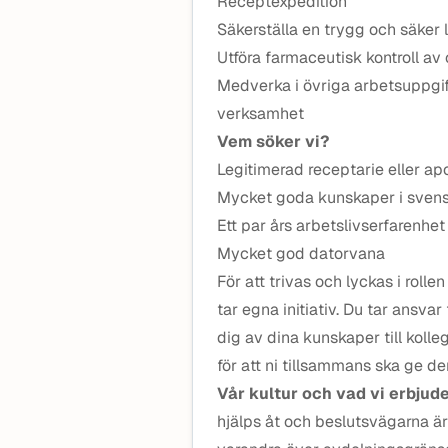
Receptexpedition
Säkerställa en trygg och säke
Utföra farmaceutisk kontroll av
Medverka i övriga arbetsuppgift
verksamhet
Vem söker vi?
Legitimerad receptarie eller ap
Mycket goda kunskaper i sven
Ett par års arbetslivserfarenhe
Mycket god datorvana
För att trivas och lyckas i roll
tar egna initiativ. Du tar ansva
dig av dina kunskaper till koll
för att ni tillsammans ska ge den
Vår kultur och vad vi erbjud
hjälps åt och beslutsvägarna är 