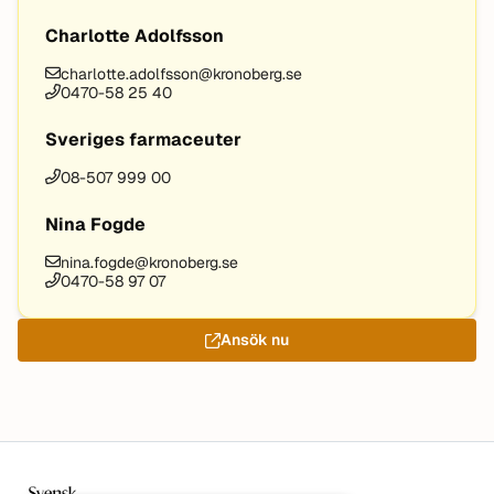
Charlotte Adolfsson
charlotte.adolfsson@kronoberg.se
0470-58 25 40
Sveriges farmaceuter
08-507 999 00
Nina Fogde
nina.fogde@kronoberg.se
0470-58 97 07
Ansök nu
Sidfot