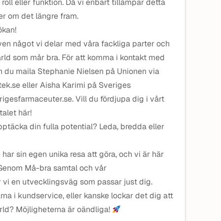
 roll eller funktion. Då vi enbart tillämpar detta
er om det längre fram.
kan!
ven något vi delar med våra fackliga parter och
ärld som mår bra. För att komma i kontakt med
an du maila Stephanie Nielsen på Unionen via
k.se eller Aisha Karimi på Sveriges
gesfarmaceuter.se. Vill du fördjupa dig i vårt
talet här!
upptäcka din fulla potential? Leda, bredda eller
 har sin egen unika resa att göra, och vi är här
. Genom Må-bra samtal och vår
vi en utvecklingsväg som passar just dig.
ärna i kundservice, eller kanske lockar det dig att
ärld? Möjligheterna är oändliga!