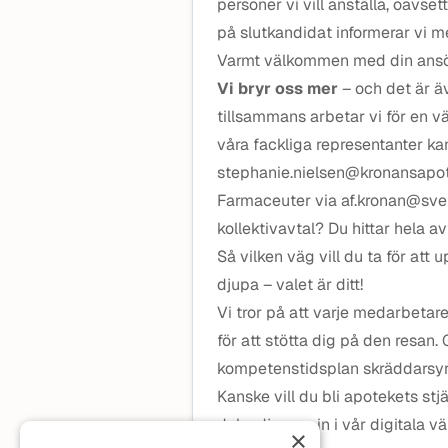
personer vi vill anställa, oavsett
på slutkandidat informerar vi m
Varmt välkommen med din ansö
Vi bryr oss mer
– och det är ä
tillsammans arbetar vi för en v
våra fackliga representanter k
stephanie.nielsen@kronansapote
Farmaceuter via af.kronan@sveri
kollektivavtal? Du hittar hela av
Så vilken väg vill du ta för att 
djupa – valet är ditt!
Vi tror på att varje medarbetare
för att stötta dig på den resan
kompetenstidsplan skräddarsyr 
Kanske vill du bli apotekets stj
dyka djupare in i vår digitala v
×