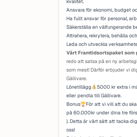
kvalitet.
Ansvara för ekonomi, budget oc
Ha fullt ansvar för personal, arb
Säkerställa en välfungerande 
Attrahera, rekrytera, behålla o
Leda och utveckla verksamhete
Vårt Framtidsortspaket som g
redo att satsa på en ny arbetsg
som mest! Därför erbjuder vi dig
Gällivare.
Lönetillägg
5000 kr extra i må
eller pendla till Gällivare.
Bonus
För att vi vill att du s
på 60.000kr under dina tre förs
). Detta är vårt sätt att tacka d
oss!