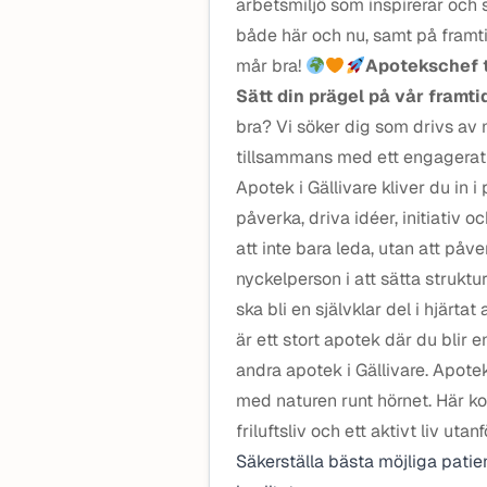
arbetsmiljö som inspirerar och 
både här och nu, samt på framti
mår bra!
Apotekschef t
Sätt din prägel på vår framti
bra? Vi söker dig som drivs av
tillsammans med ett engagerat
Apotek i Gällivare kliver du in 
påverka, driva idéer, initiativ 
att inte bara leda, utan att påv
nyckelperson i att sätta strukt
ska bli en självklar del i hjärta
är ett stort apotek där du blir 
andra apotek i Gällivare. Apoteke
med naturen runt hörnet. Här ko
friluftsliv och ett aktivt liv uta
Säkerställa bästa möjliga pati