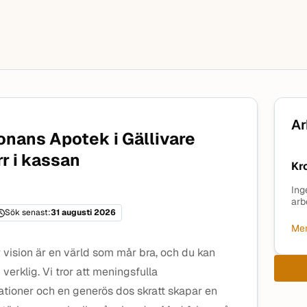
Ar
onans Apotek i Gällivare
rr i kassan
Kr
Ing
arb
Sök senast:
31 augusti 2026
Mer
 vision är en värld som mår bra, och du kan
verklig. Vi tror att meningsfulla
ationer och en generös dos skratt skapar en