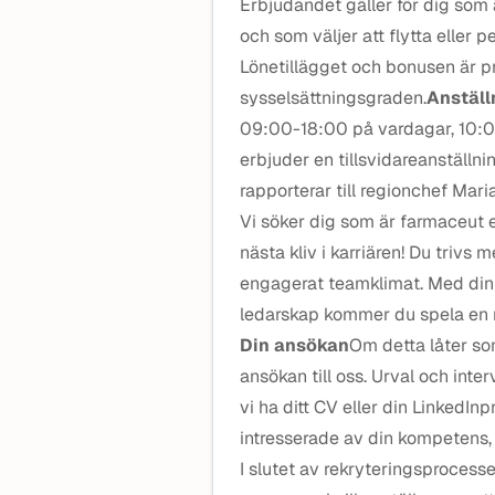
Erbjudandet gäller för dig som
och som väljer att flytta eller pe
Lönetillägget och bonusen är pro
sysselsättningsgraden.
Anställ
09:00-18:00 på vardagar, 10:0
erbjuder en tillsvidareanställn
rapporterar till regionchef Mar
Vi söker dig som är farmaceut el
nästa kliv i karriären! Du trivs 
engagerat teamklimat. Med din
ledarskap kommer du spela en ny
Din ansökan
Om detta låter som
ansökan till oss. Urval och inte
vi ha ditt CV eller din LinkedInp
intresserade av din kompetens, l
I slutet av rekryteringsprocess