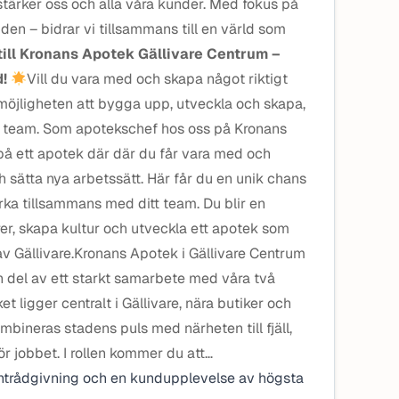
stärker oss och alla våra kunder. Med fokus på
den – bidrar vi tillsammans till en värld som
ill Kronans Apotek Gällivare Centrum –
d!
Vill du vara med och skapa något riktigt
 möjligheten att bygga upp, utveckla och skapa,
 team. Som apotekschef hos oss på Kronans
i på ett apotek där där du får vara med och
och sätta nya arbetssätt. Här får du en unik chans
erka tillsammans med ditt team. Du blir en
urer, skapa kultur och utveckla ett apotek som
t av Gällivare.Kronans Apotek i Gällivare Centrum
en del av ett starkt samarbete med våra två
t ligger centralt i Gällivare, nära butiker och
mbineras stadens puls med närheten till fjäll,
nför jobbet. I rollen kommer du att…
entrådgivning och en kundupplevelse av högsta