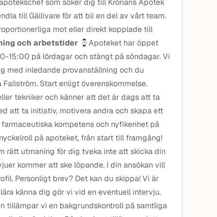
 apotekschef som söker dig till Kronans Apotek
ndla till Gällivare för att bli en del av vårt team.
portionerliga mot eller direkt kopplade till
ning och arbetstider
Apoteket har öppet
0-15:00 på lördagar och stängt på söndagar. Vi
ing med inledande provanställning och du
ia Fallström. Start enligt överenskommelse.
ler tekniker och känner att det är dags att ta
med att ta initiativ, motivera andra och skapa ett
 farmaceutiska kompetens och nyfikenhet på
ckelroll på apoteket, från start till framgång!
 rätt utmaning för dig tveka inte att skicka din
rvjuer kommer att ske löpande. I din ansökan vill
rofil. Personligt brev? Det kan du skippa! Vi är
ära känna dig gör vi vid en eventuell intervju.
en tillämpar vi en bakgrundskontroll på samtliga