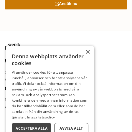
Ansök nu
Sidfot
×
Denna webbplats använder
Sajt
cookies
Om oss
Vi använder cookies för att anpassa
innehåll, annonser och för att analysera vår
Annonsera
trafik. Vi delar också information om din
Övrigt
användning av vår webbplats med våra
reklam- och analyspartners som kan
Nyheter
kombinera den med annan information som
du har tillhandahållit dem eller som de har
Arbetsgivare
samlat in från din användning av deras
tjänster.
Integritetspolicy
ACCEPTERA ALLA
AVVISA ALLT