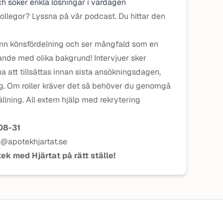
h söker enkla lösningar i vardagen
kollegor? Lyssna på vår podcast. Du hittar den
jämn könsfördelning och ser mångfald som en
ande med olika bakgrund! Intervjuer sker
 att tillsättas innan sista ansökningsdagen,
ag. Om roller kräver det så behöver du genomgå
llning. All extern hjälp med rekrytering
08-31
d@apotekhjartat.se
ek med Hjärtat på rätt ställe!