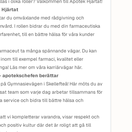
las i olika roller? Välkommen till Apotek Hjärtat!
 Hjärtat
tar du omväxlande med rådgivning och
nvård. I rollen bidrar du med din farmaceutiska
renhet, till en bättre hälsa för våra kunder
 farmaceut ta många spännande vägar. Du kan
inom till exempel farmaci, kvalitet eller
ga! Läs mer om våra karriärvägar här.
 – apotekschefen berättar
k på Gymnasievägen i Skellefteå! Här möts du av
at team som varje dag arbetar tillsammans för
 service och bidra till bättre hälsa och
att vi kompletterar varandra, visar respekt och
h positiv kultur där det är roligt att gå till