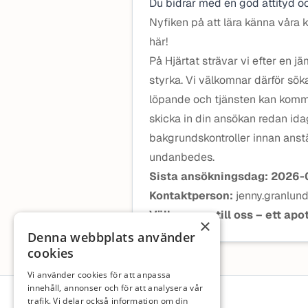
Du bidrar med en god attityd oc
Nyfiken på att lära känna våra 
här!
På Hjärtat strävar vi efter en 
styrka. Vi välkomnar därför sök
löpande och tjänsten kan komma
skicka in din ansökan redan id
bakgrundskontroller innan anstä
undanbedes.
Sista ansökningsdag: 2026-
Kontaktperson:
jenny.granlun
Välkommen till oss – ett apot
×
Denna webbplats använder
cookies
Vi använder cookies för att anpassa
Sidfot
innehåll, annonser och för att analysera vår
trafik. Vi delar också information om din