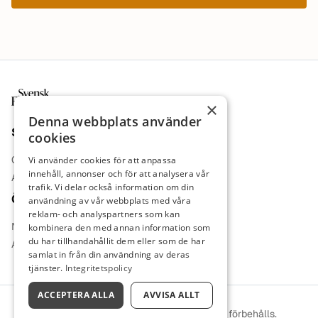
Sidfot
×
Denna webbplats använder
Sajt
cookies
Om oss
Vi använder cookies för att anpassa
innehåll, annonser och för att analysera vår
Annonsera
trafik. Vi delar också information om din
Övrigt
användning av vår webbplats med våra
reklam- och analyspartners som kan
Nyheter
kombinera den med annan information som
du har tillhandahållit dem eller som de har
Arbetsgivare
samlat in från din användning av deras
tjänster.
Integritetspolicy
ACCEPTERA ALLA
AVVISA ALLT
© 2026 Svensk farmaci. Alla rättigheter förbehålls.