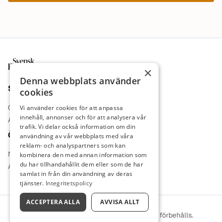
Sidfot
×
Denna webbplats använder
Sajt
cookies
Om oss
Vi använder cookies för att anpassa
innehåll, annonser och för att analysera vår
Annonsera
trafik. Vi delar också information om din
Övrigt
användning av vår webbplats med våra
reklam- och analyspartners som kan
Nyheter
kombinera den med annan information som
du har tillhandahållit dem eller som de har
Arbetsgivare
samlat in från din användning av deras
tjänster.
Integritetspolicy
ACCEPTERA ALLA
AVVISA ALLT
© 2026 Svensk farmaci. Alla rättigheter förbehålls.