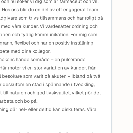
 – och nu söker vi dig som är farmaceut och vill
 Hos oss blir du en del av ett engagerat team
dgivare som trivs tillsammans och har roligt på
med våra kunder. Vi värdesätter ordning och
 öppen och tydlig kommunikation. För mig som
grann, flexibel och har en positiv inställning –
rbete med dina kollegor.
lbackens handelsområde – en pulserande
 Här möter vi en stor variation av kunder, från
l besökare som varit på akuten – ibland på två
 är dessutom en stad i spännande utveckling,
till naturen och god livskvalitet, vilket gör det
 arbeta och bo på.
ning där hel- eller deltid kan diskuteras. Våra