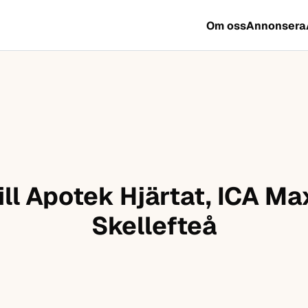
Om oss
Annonsera
ll Apotek Hjärtat, ICA M
Skellefteå