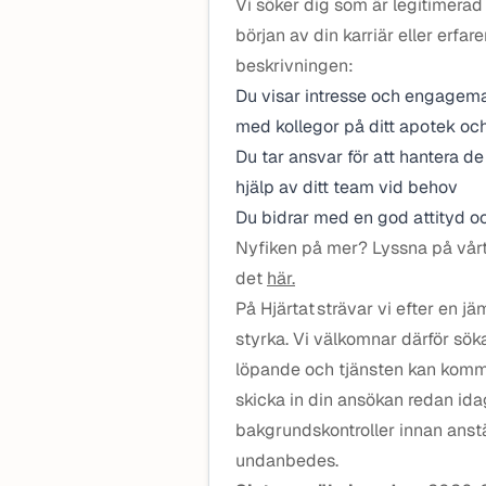
Vi söker dig som är legitimerad 
början av din karriär eller erfa
beskrivningen:
Du visar intresse och engagem
med kollegor på ditt apotek och
Du tar ansvar för att hantera d
hjälp av ditt team vid behov
Du bidrar med en god attityd oc
Nyfiken på mer? Lyssna på vårt
det
här.
På Hjärtat strävar vi efter en 
styrka. Vi välkomnar därför sök
löpande och tjänsten kan komma
skicka in din ansökan redan id
bakgrundskontroller innan anstä
undanbedes.