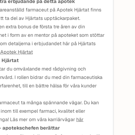
xtra erbjudande på detta apotek
idareanställd farmaceut på Apotek Hjärtat finns
tt ta del av Hjärtats upptäckarpaket.
en extra bonus de första tre åren av din
het i form av en mentor på apoteket som stöttar
 om detaljerna i erbjudandet här på Hjärtats
 Apotek Hjärtat
 Hjärtat
tar du omväxlande med rådgivning och
nvård. I rollen bidrar du med din farmaceutiska
renhet, till en bättre hälsa för våra kunder
 farmaceut ta många spännande vägar. Du kan
inom till exempel farmaci, kvalitet eller
nga! Läs mer om våra karriärvägar
här
 – apotekschefen berättar