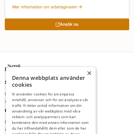
Mer information om arbetsgivaren
Ansök nu
Sidfot
×
Denna webbplats använder
Sajt
cookies
Om oss
Vi använder cookies för att anpassa
innehåll, annonser och för att analysera vår
Annonsera
trafik. Vi delar också information om din
Övrigt
användning av vår webbplats med våra
reklam- och analyspartners som kan
Nyheter
kombinera den med annan information som
du har tillhandahållit dem eller som de har
Arbetsgivare
samlat in från din användning av deras