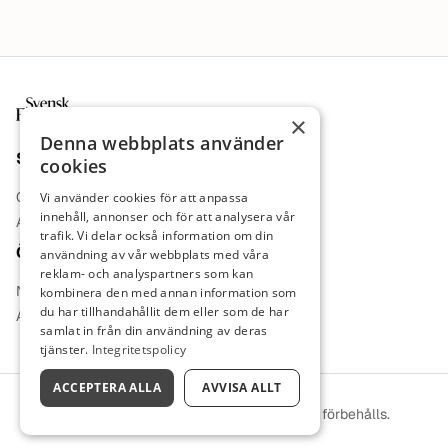
Sidfot
×
Denna webbplats använder
Sajt
cookies
Om oss
Vi använder cookies för att anpassa
innehåll, annonser och för att analysera vår
Annonsera
trafik. Vi delar också information om din
Övrigt
användning av vår webbplats med våra
reklam- och analyspartners som kan
Nyheter
kombinera den med annan information som
du har tillhandahållit dem eller som de har
Arbetsgivare
samlat in från din användning av deras
tjänster.
Integritetspolicy
ACCEPTERA ALLA
AVVISA ALLT
© 2026 Svensk farmaci. Alla rättigheter förbehålls.