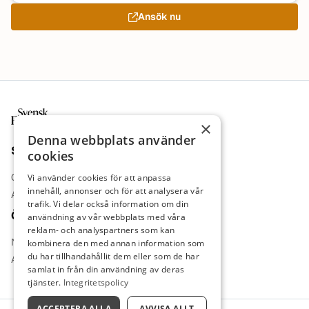
Ansök nu
Sidfot
×
Denna webbplats använder
Sajt
cookies
Om oss
Vi använder cookies för att anpassa
innehåll, annonser och för att analysera vår
Annonsera
trafik. Vi delar också information om din
Övrigt
användning av vår webbplats med våra
reklam- och analyspartners som kan
Nyheter
kombinera den med annan information som
du har tillhandahållit dem eller som de har
Arbetsgivare
samlat in från din användning av deras
tjänster.
Integritetspolicy
ACCEPTERA ALLA
AVVISA ALLT