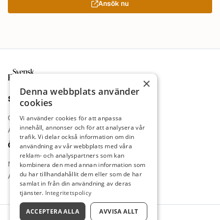
Ansök nu
Sidfot
×
Denna webbplats använder
Sajt
cookies
Om oss
Vi använder cookies för att anpassa
innehåll, annonser och för att analysera vår
Annonsera
trafik. Vi delar också information om din
Övrigt
användning av vår webbplats med våra
reklam- och analyspartners som kan
Nyheter
kombinera den med annan information som
du har tillhandahållit dem eller som de har
Arbetsgivare
samlat in från din användning av deras
tjänster.
Integritetspolicy
ACCEPTERA ALLA
AVVISA ALLT