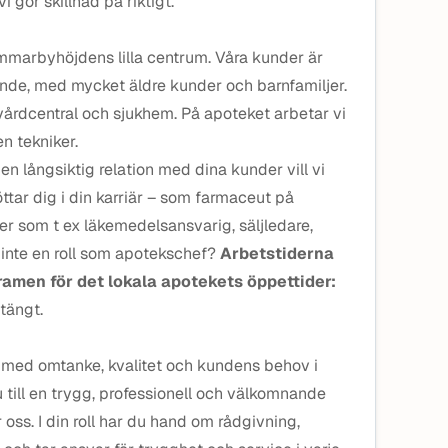
vi gör skillnad på riktigt.
Hammarbyhöjdens lilla centrum. Våra kunder är
nde, med mycket äldre kunder och barnfamiljer.
a vårdcentral och sjukhem. På apoteket arbetar vi
n tekniker.
n långsiktig relation med dina kunder vill vi
tar dig i din karriär – som farmaceut på
ler som t ex läkemedelsansvarig, säljledare,
r inte en roll som apotekschef?
Arbetstiderna
 ramen för det lokala apotekets öppettider:
tängt.
d med omtanke, kvalitet och kundens behov i
du till en trygg, professionell och välkomnande
oss. I din roll har du hand om rådgivning,