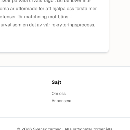
svar på våra urvalsfrågor. Du behöver inte
gorna är utformade för att hjälpa oss förstå mer
tenser för matchning mot tjänst.
t urval som en del av vår rekryteringsprocess.
Sajt
Om oss
Annonsera
© 2026 Svensk farmaci. Alla rättigheter förbehålls.