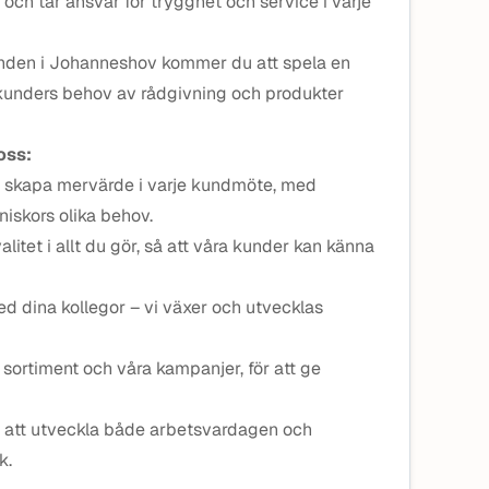
och tar ansvar för trygghet och service i varje
nden i Johanneshov kommer du att spela en
ra kunders behov av rådgivning och produkter
oss:
h skapa mervärde i varje kundmöte, med
iskors olika behov.
alitet i allt du gör, så att våra kunder kan känna
d dina kollegor – vi växer och utvecklas
 sortiment och våra kampanjer, för att ge
ör att utveckla både arbetsvardagen och
k.