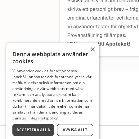
Skicka ditt CV tillsammans med 
skriva ett personligt brev – frå
om dina erfarenheter och kompe
Vi använder tester för objektiv
Provanställning tillämpas.
Välkommen till Apoteket!
×
Denna webbplats använder
cookies
Vi använder cookies för att anpassa
Sidfot
innehåll, annonser och för att analysera vår
trafik. Vi delar också information om din
användning av vår webbplats med våra
reklam- och analyspartners som kan
kombinera den med annan information som
du har tillhandahållit dem eller som de har
samlat in från din användning av deras
tjänster.
Integritetspolicy
ACCEPTERA ALLA
AVVISA ALLT