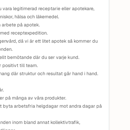
 vara legitimerad receptarie eller apotekare,
nniskor, hälsa och läkemedel.
n arbete på apotek.
a med receptexpedition.
 egenvård, då vi är ett litet apotek så kommer du
renden.
ellt bemötande där du ser varje kund.
positivt till team.
nhang där struktur och resultat går hand i hand.
r.
ser på många av våra produkter.
att byta arbetsfria helgdagar mot andra dagar på
nden inom bland annat kollektivtrafik,