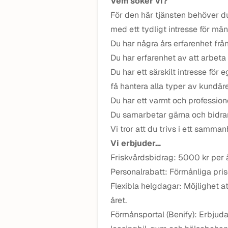
Vem söker vi?
För den här tjänsten behöver du
med ett tydligt intresse för mä
Du har några års erfarenhet frå
Du har erfarenhet av att arbet
Du har ett särskilt intresse för
få hantera alla typer av kundä
Du har ett
varmt och profession
Du samarbetar gärna och bidrar 
Vi tror att du trivs i ett samma
Vi erbjuder…
Friskvårdsbidrag: 5000 kr per å
Personalrabatt: Förmånliga pri
Flexibla helgdagar: Möjlighet 
året.
Förmånsportal (Benify): Erbjuda