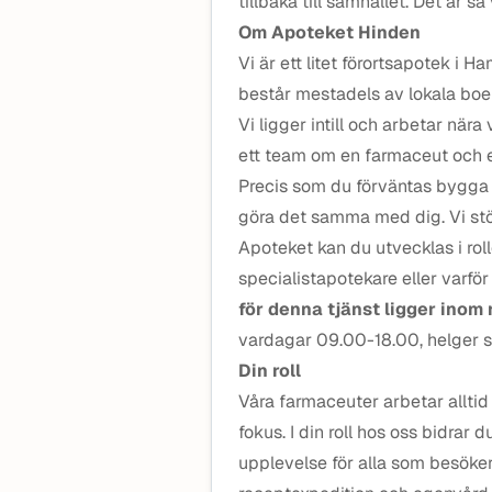
tillbaka till samhället. Det är så 
Om Apoteket Hinden
Vi är ett litet förortsapotek i 
består mestadels av lokala boe
Vi ligger intill och arbetar när
ett team om en farmaceut och e
Precis som du förväntas bygga e
göra det samma med dig. Vi stöt
Apoteket kan du utvecklas i rol
specialistapotekare eller varfö
för denna tjänst ligger inom
vardagar 09.00-18.00, helger s
Din roll
Våra farmaceuter arbetar allti
fokus. I din roll hos oss bidrar 
upplevelse för alla som besöker 