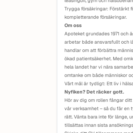
leasingbil, gym och hälsobehan
Trygga försäkringar: Förstärkt f
kompletterande försäkringar.
Om oss
Apoteket grundades 1971 och ägs
arbetar både ansvarsfullt och l
handlar om att förbättra männis
ökad patientsäkerhet. Med om
hela landet har vi nära samarb
omtanke om både människor och
Vårt mål är tydligt: Ett liv i hälsa
Nyfiken? Det räcker gott.
Hör av dig om rollen fångar ditt
vår verksamhet – så du får en t
rätt. Vänta bara inte för länge,
tillsättas innan sista ansöknin