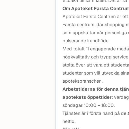
tillbaka till samhället. Det är så 
Om Apoteket Farsta Centru
Apoteket Farsta Centrum är ett 
Farsta centrum, där shopping m
som uppskattar vår personliga
pulserande kundflöde.
Med totalt 11 engagerade medar
högkvalitativ och trygg servic
stolta över att vara ett stude
studenter som vill utveckla sin
apoteksbranschen.
Arbetstiderna för denna tjän
apotekets öppettider:
vardag
söndagar 10:00 – 18:00.
Tjänsten är i första hand på delt
heltid.