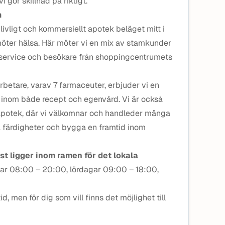
vi gör skillnad på riktigt.
m
livligt och kommersiellt apotek beläget mitt i
öter hälsa. Här möter vi en mix av stamkunder
 service och besökare från shoppingcentrumets
betare, varav 7 farmaceuter, erbjuder vi en
e inom både recept och egenvård. Vi är också
ntapotek, där vi välkomnar och handleder många
a färdigheter och bygga en framtid inom
st ligger inom ramen för det lokala
ar 08:00 – 20:00, lördagar 09:00 – 18:00,
id, men för dig som vill finns det möjlighet till