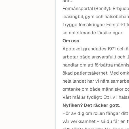
året.
Förmånsportal (Benify): Erbjuda
leasingbil, gym och hälsobehan
Trygga försäkringar: Förstärkt f
kompletterande försäkringar.
Om oss
Apoteket grundades 1971 och ägs
arbetar både ansvarsfullt och l
handlar om att förbättra männis
ökad patientsäkerhet. Med om
hela landet har vi nära samarb
omtanke om både människor och
Vårt mål är tydligt: Ett liv i hälsa
Nyfiken? Det räcker gott.
Hör av dig om rollen fångar ditt
vår verksamhet – så du får en t