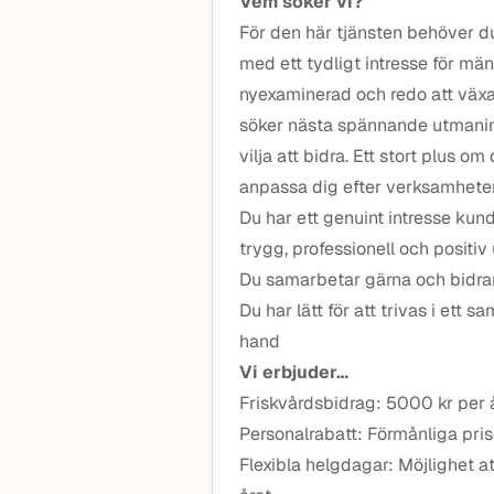
Vem söker vi?
För den här tjänsten behöver du
med ett tydligt intresse för mä
nyexaminerad och redo att växa 
söker nästa spännande utmaning
vilja att bidra. Ett stort plus o
anpassa dig efter verksamhete
Du har ett genuint intresse kun
trygg, professionell och positiv
Du samarbetar gärna och bidrar 
Du har lätt för att trivas i ett
hand
Vi erbjuder…
Friskvårdsbidrag: 5000 kr per å
Personalrabatt: Förmånliga pri
Flexibla helgdagar: Möjlighet 