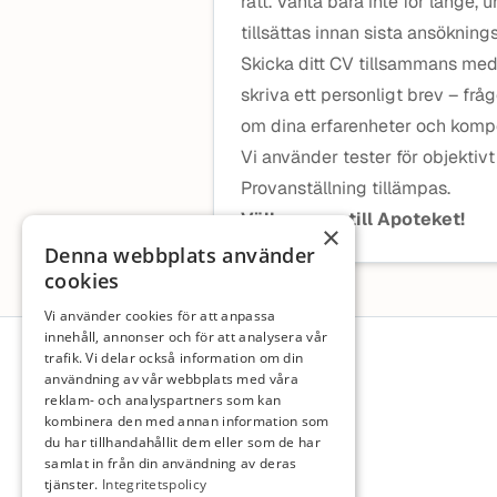
rätt. Vänta bara inte för länge,
tillsättas innan sista ansöknin
Skicka ditt CV tillsammans med 
skriva ett personligt brev – frå
om dina erfarenheter och kompe
Vi använder tester för objektiv
Provanställning tillämpas.
Välkommen till Apoteket!
×
Denna webbplats använder
cookies
Vi använder cookies för att anpassa
Sidfot
innehåll, annonser och för att analysera vår
trafik. Vi delar också information om din
användning av vår webbplats med våra
reklam- och analyspartners som kan
kombinera den med annan information som
du har tillhandahållit dem eller som de har
samlat in från din användning av deras
tjänster.
Integritetspolicy