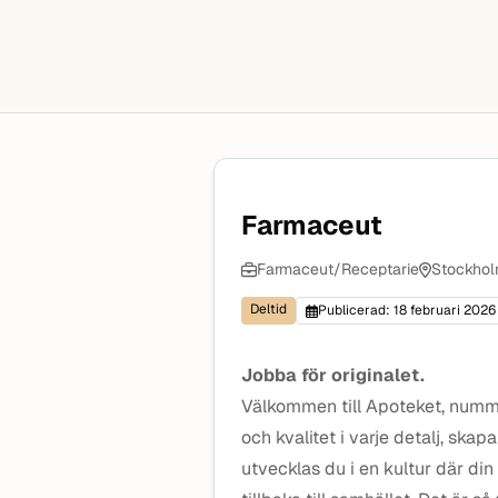
Farmaceut
Farmaceut/Receptarie
Stockhol
Deltid
Publicerad: 18 februari 2026
Jobba för originalet.
Välkommen till Apoteket, numme
och kvalitet i varje detalj, skapa
utvecklas du i en kultur där din r