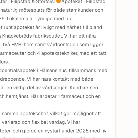
er i Filipstad & Storfors!
Apoteket i Filipstad
 naturlig mötesplats för både stamkunder och
26. Lokalerna är rymliga med bra
unt apoteket är livligt med närhet till bland
näckebröds fabriksoutlet. Vi har ett nära
 två HVB-hem samt vårdcentralen som ligger
farmaceuter och 4 apotekstekniker, med ett tätt
ors.
årdcentralsapotek i Hälsans hus, tillsammans med
äldreboende. Vi har nära kontakt med både
är en viktig del av vårdkedjan. Kundkretsen
h hemtjänst. Här arbetar 1 farmaceut och en
d samma apotekschef, vilket ger möjlighet att
varierad och flexibel vardag. Vi har
ter, och gjorde en nystart under 2025 med ny