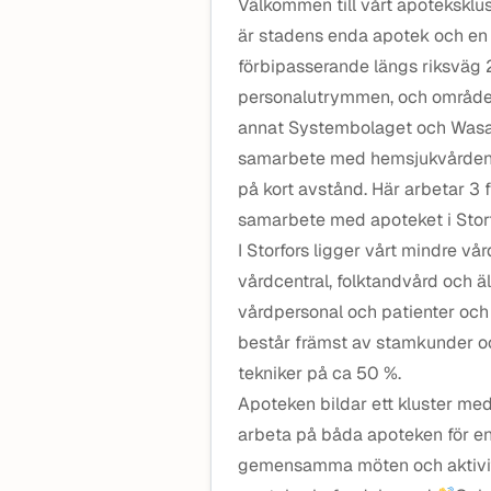
Välkommen till vårt apoteksklust
är stadens enda apotek och en
förbipasserande längs riksväg 
personalutrymmen, och området r
annat Systembolaget och Wasa K
samarbete med hemsjukvården,
på kort avstånd. Här arbetar 3 
samarbete med apoteket i Storf
I Storfors ligger vårt mindre v
vårdcentral, folktandvård och 
vårdpersonal och patienter och 
består främst av stamkunder oc
tekniker på ca 50 %.
Apoteken bildar ett kluster me
arbeta på båda apoteken för en 
gemensamma möten och aktivite