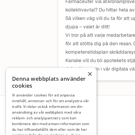
Farmaceuter via af.kronan@sveri
kollektivavtal? Du hittar hela av
Så vilken väg vill du ta för att 
djupa – valet är ditt!
Vi tror på att varje medarbetare
för att stötta dig på den resan
kompetenstidsplan skräddarsyr 
Kanske vill du bli apotekets stj
dyka djupare in i vår digitala v
×
Denna webbplats använder
cookies
Vi använder cookies för att anpassa
Sidfot
innehåll, annonser och för att analysera vår
trafik. Vi delar också information om din
användning av vår webbplats med våra
reklam- och analyspartners som kan
kombinera den med annan information som
du har tillhandahållit dem eller som de har