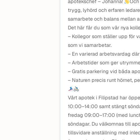
apotekschef – Johanna!
Och 
trygg, lyhörd och erfaren ledare
samarbete och balans mellan arb
Det här får du som vår nya koll
– Kollegor som ställer upp för v
som vi samarbetar.
– En varierad arbetsvardag där 
– Arbetstider som ger utrymme f
– Gratis parkering vid båda ap
– Naturen precis runt hörnet, pe
Vårt apotek i Filipstad har öp
10:00–14:00 samt stängt söndag
fredag 09:00–17:00 (med lunch
söndagar. Du välkomnas till ap
tillsvidare anställning med inle