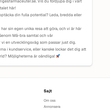
gesfarmaceuter.se. Vill du fördjupa dig i vårt
talet här!
upptäcka din fulla potential? Leda, bredda eller
 har sin egen unika resa att göra, och vi är här
. Genom Må-bra samtal och vår
vi en utvecklingsväg som passar just dig.
ärna i kundservice, eller kanske lockar det dig att
ärld? Möjligheterna är oändliga!
Sajt
Om oss
Annonsera