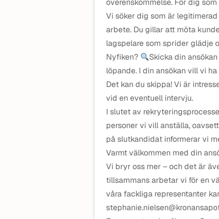
överenskommelse. För dig som är
Vi söker dig som är legitimerad
arbete. Du gillar att möta kund
lagspelare som sprider glädje oc
Nyfiken?
Skicka din ansökan 
löpande. I din ansökan vill vi ha
Det kan du skippa! Vi är intres
vid en eventuell intervju.
I slutet av rekryteringsprocess
personer vi vill anställa, oavsett
på slutkandidat informerar vi m
Varmt välkommen med din ansö
Vi bryr oss mer – och det är äv
tillsammans arbetar vi för en v
våra fackliga representanter k
stephanie.nielsen@kronansapote