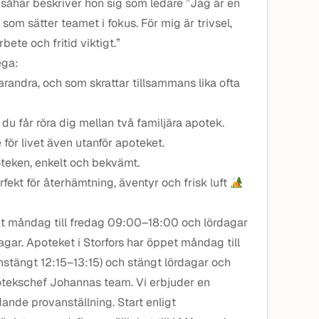
såhär beskriver hon sig som ledare ”Jag är en
 som sätter teamet i fokus. För mig är trivsel,
ete och fritid viktigt.”
ega:
arandra, och som skrattar tillsammans lika ofta
du får röra dig mellan två familjära apotek.
ör livet även utanför apoteket.
oteken, enkelt och bekvämt.
rfekt för återhämtning, äventyr och frisk luft
pet måndag till fredag 09:00–18:00 och lördagar
ar. Apoteket i Storfors har öppet måndag till
stängt 12:15–13:15) och stängt lördagar och
otekschef Johannas team. Vi erbjuder en
dande provanställning. Start enligt