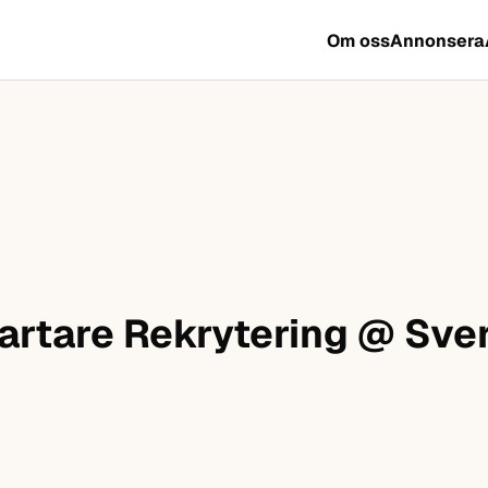
Om oss
Annonsera
rtare Rekrytering @ Sve