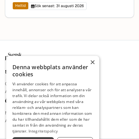
Heltid
Sök senast: 31 augusti 2026
Sidfot
×
Denna webbplats använder
Sajt
cookies
Om oss
Vi använder cookies för att anpassa
innehåll, annonser och för att analysera vår
Annonsera
trafik. Vi delar också information om din
Övrigt
användning av vår webbplats med våra
reklam- och analyspartners som kan
Nyheter
kombinera den med annan information som
du har tillhandahållit dem eller som de har
Arbetsgivare
samlat in från din användning av deras
tjänster.
Integritetspolicy